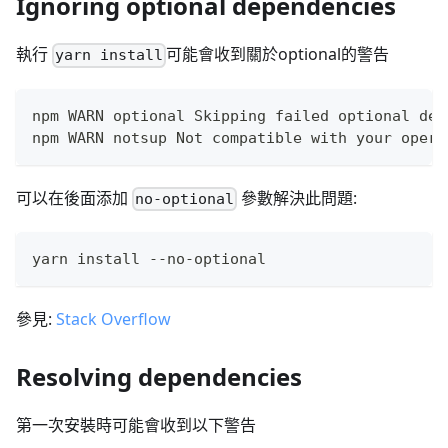
Ignoring optional dependencies
執行
可能會收到關於optional的警告
yarn install
npm WARN optional Skipping failed optional dep
npm WARN notsup Not compatible with your opera
可以在後面添加
參數解決此問題:
no-optional
yarn install --no-optional
參見:
Stack Overflow
Resolving dependencies
第一次安裝時可能會收到以下警告