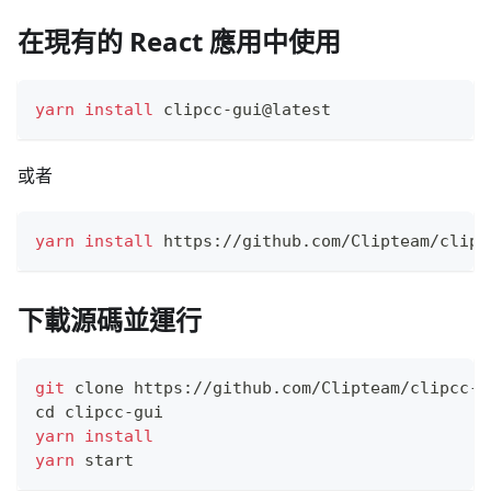
在現有的 React 應用中使用
yarn
install
 clipcc-gui@latest
或者
yarn
install
 https://github.com/Clipteam/clipc
下載源碼並運行
git
 clone https://github.com/Clipteam/clipcc-g
cd
 clipcc-gui
yarn
install
yarn
 start