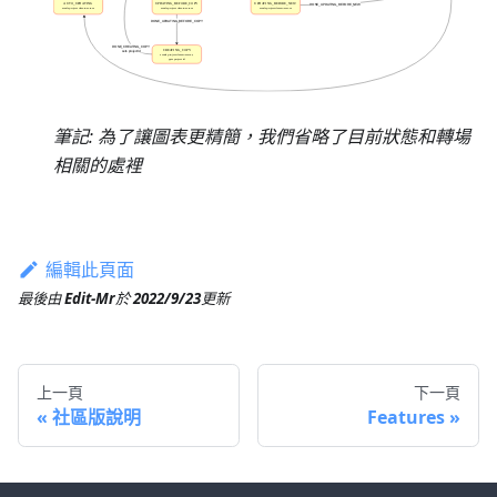
筆記: 為了讓圖表更精簡，我們省略了目前狀態和轉場
相關的處裡
編輯此頁面
最後
由
Edit-Mr
於
2022/9/23
更新
上一頁
下一頁
社區版說明
Features