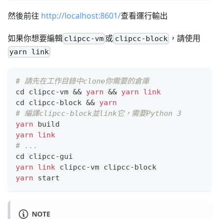
然後前往
http://localhost:8601/
查看運行輸出
如果你想要編輯
或
，請使用
clipcc-vm
clipcc-block
yarn link
# 請先在工作目錄中clone你需要的倉庫
cd
 clipcc-vm 
&&
yarn
&&
yarn
link
cd
 clipcc-block 
&&
yarn
# 編譯clipcc-block並link它，需要Python 3
yarn
 build
yarn
link
# ...
cd
 clipcc-gui
yarn
link
 clipcc-vm clipcc-block
yarn
 start
NOTE