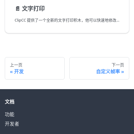
📄️
文字打印
ClipCC 提供了一个全新的文字打印积木，他可以快速地修改打印颜色/大小/字体并在极短的时间内打印完毕。
上一页
下一页
开发
自定义帧率
文档
功能
开发者