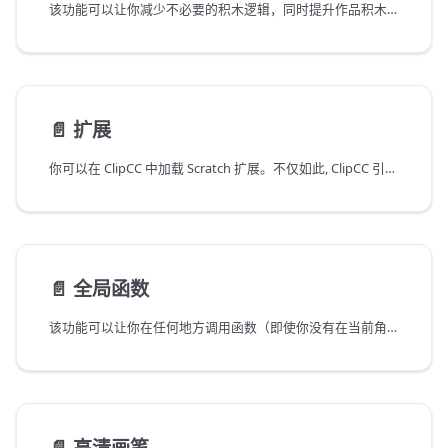
该功能可以让你减少不必要的积木逻辑，同时提升作品积木逻辑清晰度以实现更多更复杂的功能。
📄️
扩展
你可以在 ClipCC 中加载 Scratch 扩展。不仅如此, ClipCC 引入了一个新的、更加强大、开放的扩展系统。它不仅允许扩展添加功能性积木，还可以通过修改编辑器内的内容或是引入 Node.js 模块来实现更加强大的功能。我们希望它能够帮助你更好的发挥自己的创意。
📄️
全局函数
该功能可以让你在任何地方调用函数（即使你没有在当前角色中定义它）！
📄️
高清画笔